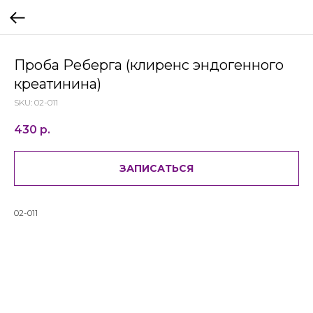
Проба Реберга (клиренс эндогенного
креатинина)
SKU:
02-011
430
р.
ЗАПИСАТЬСЯ
02-011