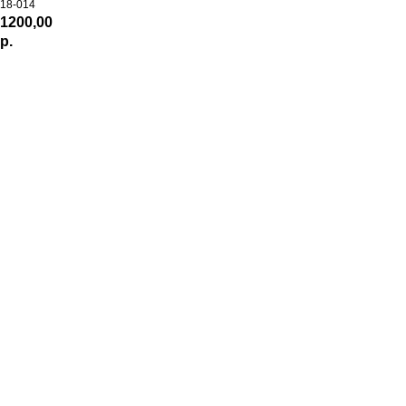
18-014
1200,00
р.